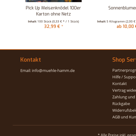
Pick Up Meisenknödel 100er
Sonnenblume
Karton ohne Netz
Inhalt
100 Stück
(0,33 € * / 1 Stück)
Inhalt
5 Kilogramm
(2,00 €
32,99 € *
ab 10,00 
Kontakt
Shop Ser
Partnerpro
Email: info@muehle-hamm.de
Hilfe / Suppo
Kontakt
Vertrag wide
Zahlung und
Rückgabe
Widerrufsbel
AGB und Kun
* Alle Preise inkl. ges