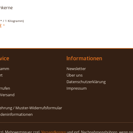
nkerne
 * / 1 Kilogramm)
€ *
vice
Informationen
gramm
Newsletter
rt
Über uns
Datenschutzerklärung
rrufen
Impressum
 Versand
ehrung / Muster-Widerrufsformular
deninformationen
etzl. Mehrwertsteuer zzgl.
Versandkosten
und ggf. Nachnahmegebühren, wenn nic