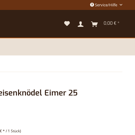
Service/Hilfe
0,00 € *
eisenknödel Eimer 25
€ * / 1 Stück)