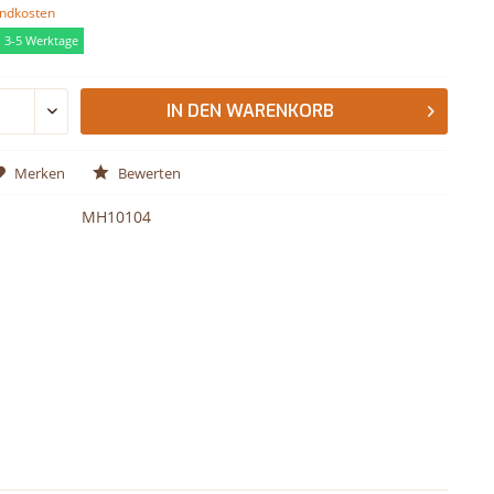
andkosten
a. 3-5 Werktage
IN DEN
WARENKORB
Merken
Bewerten
MH10104